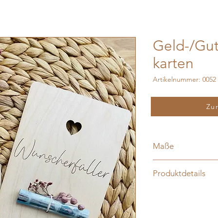
Geld-/Gu
karten
Artikelnummer: 0052
Preis
6,00 €
Zu
Maße
10 cm x 14 cm
Produktdetails
Viele meiner Produkt
liebevoller Handarbei
Naturprodukt, deshal