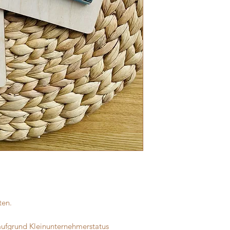
und außergewöhnlic
Äste, Maserungen u
stellen deshalb kei
abgebildeten Fotos s
Aufgrund hoher Tem
vereinzelt Schmauch
Rückseite auftreten. 
ebenfalls kein Rekl
Meine angebotenen 
Spielzeug angeboten
Dekorationsmaterial
unter 3 Jahren sind 
Produkte für Teelich
verwenden!
ten.
aufgrund Kleinunternehmerstatus