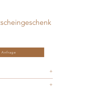
tscheingeschenk
r Anfrage
e werden speziell für Dich in
t gefertigt. Holz ist ein
b ist jedes Produkt einzigartig